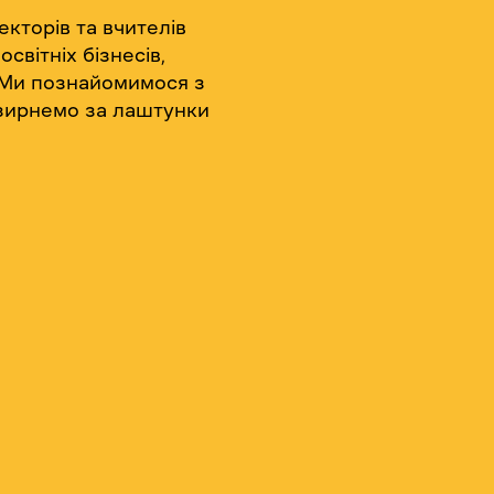
екторів та вчителів
світніх бізнесів,
. Ми познайомимося з
азирнемо за лаштунки